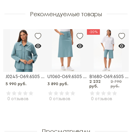
Рекомендуемые товары
-20%
53-O61.3S06 Брюки
J0245-O69.6S05 Куртка
U1060-O69.6S05 Юбка
B1680-O69.6S05 Бриджи
2 232
2 790
5 990 руб.
3 890 руб.
руб.
руб.
0 отзывов
0 отзывов
0 отзывов
Просматривали