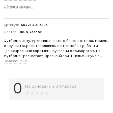
Обмен и возврат
Артикул:
K5421-A01.6S05
Состав:
100% хлопок
Футболка из кулирки пенье чистого белого оттенка. Модель
с круглым вырезом горловины с отделкой из рибаны и
цельнокроеными короткими рукавами с подворотом. На
футболке "расцветает" красивый принт Дельфиниума в
ботаническом стиле. Сочетается со многими брюками
Показать ещё
коллекции. Рост модели 175 см.
0
На основании 0 отзывов