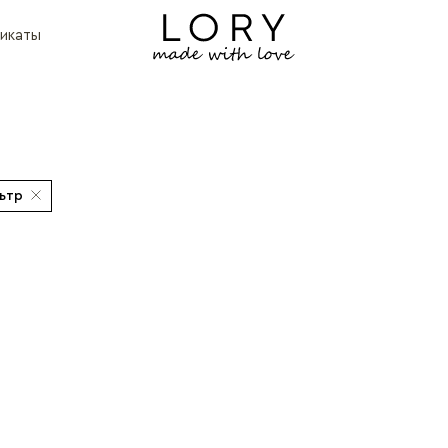
икаты
ьтр