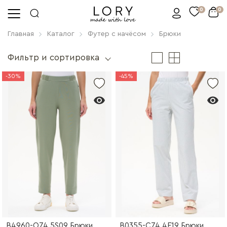
0
0
Главная
Каталог
Футер с начёсом
Брюки
Фильтр и сортировка
-30%
-45%
B4960-O74.5S09 Брюки
B0355-C74.4F19 Брюки