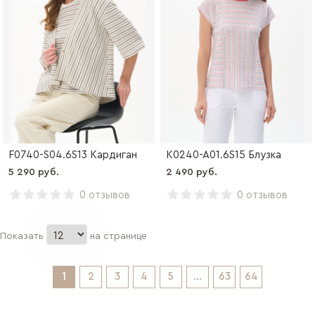
F0740-S04.6S13 Кардиган
K0240-A01.6S15 Блузка
5 290 руб.
2 490 руб.
0 отзывов
0 отзывов
Показать
на странице
1
2
3
4
5
...
63
64