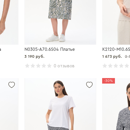
а
N0305-A70.6S04 Платье
K2120-M10.6
3 190 руб.
1 673 руб.
2 
0 отзывов
-30%