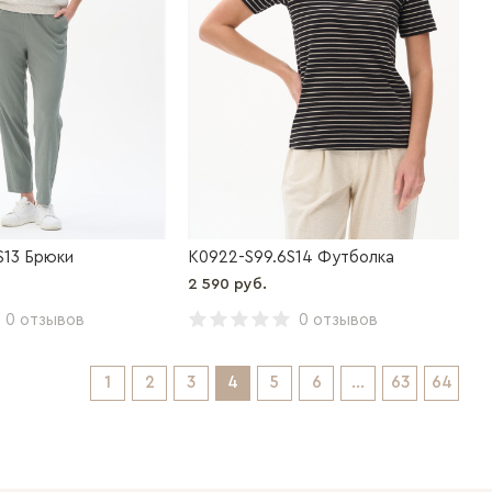
S13 Брюки
K0922-S99.6S14 Футболка
2 590 руб.
0 отзывов
0 отзывов
1
2
3
4
5
6
...
63
64