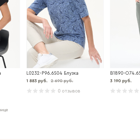
а
L0232-P96.6S04 Блузка
B1890-O74.6
1 883 руб.
2 690 руб.
3 190 руб.
0 отзывов
нице