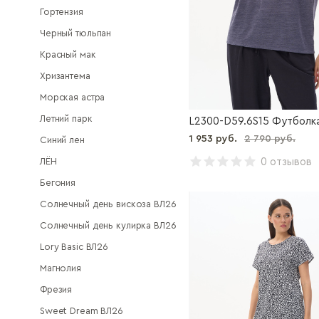
Гортензия
Черный тюльпан
Красный мак
Хризантема
Морская астра
Летний парк
L2300-D59.6S15 Футболк
1 953 руб.
2 790 руб.
Синий лен
ЛЁН
0 отзывов
Бегония
Солнечный день вискоза ВЛ26
Солнечный день кулирка ВЛ26
Lory Basic ВЛ26
Магнолия
Фрезия
Sweet Dream ВЛ26