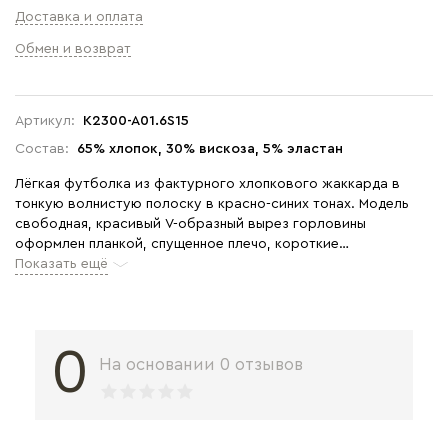
Доставка и оплата
Обмен и возврат
Артикул:
K2300-A01.6S15
Состав:
65% хлопок, 30% вискоза, 5% эластан
Лёгкая футболка из фактурного хлопкового жаккарда в
тонкую волнистую полоску в красно-синих тонах. Модель
свободная, красивый V-образный вырез горловины
оформлен планкой, спущенное плечо, короткие
цельнокроеные рукава. Приятная, комфортная модель на
Показать ещё
жаркие дни, благодаря рисунку выглядит эффектно.
Подходит к большому количеству низов коллекции. Рост
модели 175 см.
0
На основании 0 отзывов