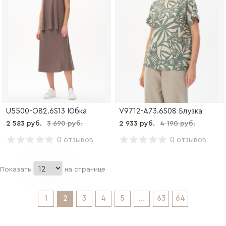
U5500-O82.6S13 Юбка
V9712-A73.6S08 Блузка
2 583 руб.
3 690 руб.
2 933 руб.
4 190 руб.
0 отзывов
0 отзывов
Показать
на странице
1
2
3
4
5
...
63
64