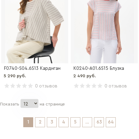
F0740-S04.6S13 Кардиган
K0240-A01.6S15 Блузка
5 290 руб.
2 490 руб.
0 отзывов
0 отзывов
Показать
на странице
1
2
3
4
5
...
63
64