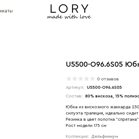
икаты
U5500-O96.6S05 Юб
0 отзывов
Артикул:
U5500-O96.6S05
Состав:
80% вискоза, 15% полиэ
Юбка из вискозного жаккарда 230
силуэта трапеция, идеально сидит
Резинка в цвет полотна "спрятана
Рост модели 175 см
Коллекция:
Дельфиниум