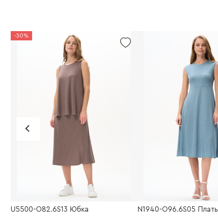
-30%
U5500-O82.6S13 Юбка
N1940-O96.6S05 Плат