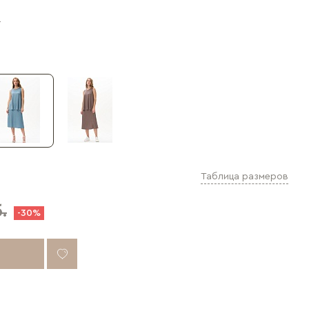
д
Таблица размеров
.
-30%