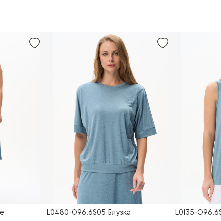
ье
L0480-O96.6S05 Блузка
L0135-O96.6