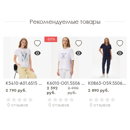
Рекомендуемые товары
-20%
09 Куртка
K5410-A01.6S15 Футболка
K6010-O01.5S06 Футболка
K0863-O59.5S06 Футболка
2 392
2 990
2 790 руб.
2 890 руб.
руб.
руб.
0 отзывов
0 отзывов
0 отзывов