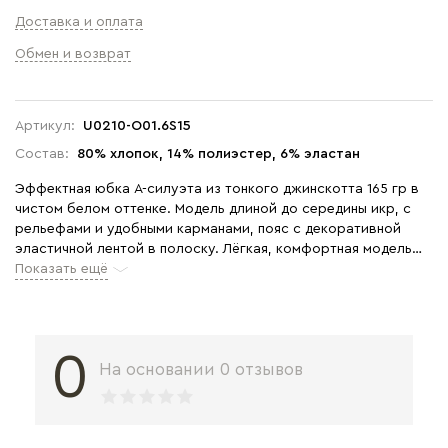
Доставка и оплата
Обмен и возврат
Артикул:
U0210-O01.6S15
Состав:
80% хлопок, 14% полиэстер, 6% эластан
Эффектная юбка А-силуэта из тонкого джинскотта 165 гр в
чистом белом оттенке. Модель длиной до середины икр, с
рельефами и удобными карманами, пояс с декоративной
эластичной лентой в полоску. Лёгкая, комфортная модель
для лета. Рост модели 175 см
Показать ещё
0
На основании 0 отзывов