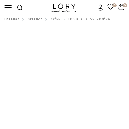
0
0
Главная
Каталог
Юбки
U0210-O01.6S15 Юбка