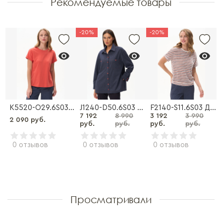
Рекомендуемые товары
-20%
-20%
S03 Джемпер
K5520-O29.6S03 Футболка
J1240-D50.6S03 Жакет
F2140-S11.6S03 Джемпер
7 192
8 990
3 192
3 990
2 090 руб.
руб.
руб.
руб.
руб.
0 отзывов
0 отзывов
0 отзывов
Просматривали