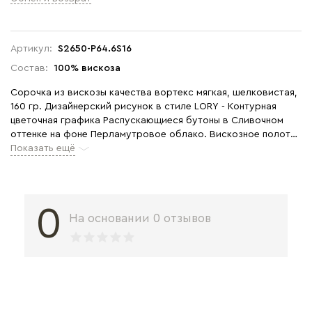
Артикул:
S2650-P64.6S16
Состав:
100% вискоза
Сорочка из вискозы качества вортекс мягкая, шелковистая,
160 гр. Дизайнерский рисунок в стиле LORY - Контурная
цветочная графика Распускающиеся бутоны в Сливочном
оттенке на фоне Перламутровое облако. Вискозное полотно
прекрасно подходит для модели с рукавами "крылышко".
Показать ещё
Край рукавов и низ изделия с декоративной рюшей, длина
до колен. Красивый вырез подчёркивает женственность.
Рост модели на фото 175 см.
0
На основании 0 отзывов