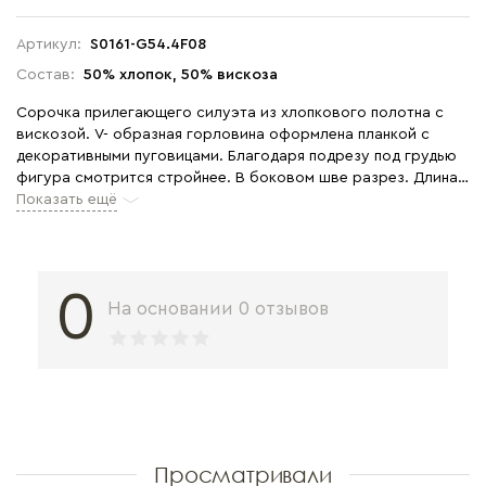
Артикул:
S0161-G54.4F08
Состав:
50% хлопок, 50% вискоза
Сорочка прилегающего силуэта из хлопкового полотна с
вискозой. V- образная горловина оформлена планкой с
декоративными пуговицами. Благодаря подрезу под грудью
фигура смотрится стройнее. В боковом шве разрез. Длина
изделия ниже колена. Рост модели на фото 178 см.
Показать ещё
0
На основании 0 отзывов
Просматривали