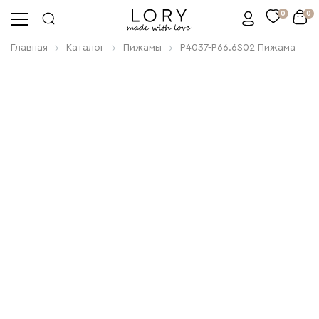
0
0
Главная
Каталог
Пижамы
P4037-P66.6S02 Пижама