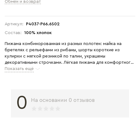
Обмен и возврат
Артикул:
P4037-P66.6S02
Состав:
100% хлопок
Пижама комбинорованная из разных полотен: майка на
бретелях с рельефами из рибаны, шорты короткие из
кулирки с мягкой резинкой по талии, украшены
декоративными строчками. Лёгкая пижама для комфортного
сна. Рост модели 175 см.
Показать ещё
0
На основании 0 отзывов