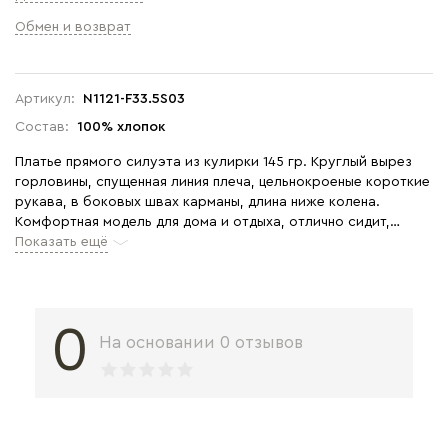
Обмен и возврат
Артикул:
N1121-F33.5S03
Состав:
100% хлопок
Платье прямого силуэта из кулирки 145 гр. Круглый вырез
горловины, спущенная линия плеча, цельнокроеные короткие
рукава, в боковых швах карманы, длина ниже колена.
Комфортная модель для дома и отдыха, отлично сидит,
подходит на любой тип фигуры. Рост модели 175 см
Показать ещё
0
На основании 0 отзывов