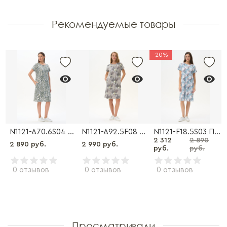
Рекомендуемые товары
-20%
ье
N1121-A70.6S04 Платье
N1121-A92.5F08 Платье
N1121-F18.5S03 Платье
2 312
2 890
2 890 руб.
2 990 руб.
руб.
руб.
0 отзывов
0 отзывов
0 отзывов
Просматривали