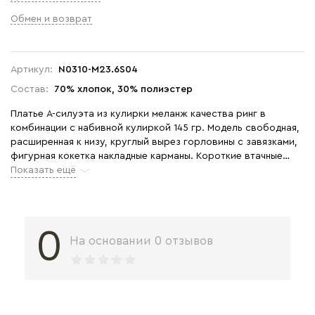
Обмен и возврат
Артикул:
N0310-M23.6S04
Состав:
70% хлопок, 30% полиэстер
Платье А-силуэта из кулирки меланж качества ринг в
комбинации с набивной кулиркой 145 гр. Модель свободная,
расширенная к низу, круглый вырез горловины с завязками,
фигурная кокетка накладные карманы. Короткие втачные
рукава, фигурная линия низа обработана тонкой
Показать ещё
окантовкой, длина до колен. Комфортная модель для дома и
отдыха, отлично сидит, подходит на любой тип фигуры. Рост
модели 175 см
0
На основании 0 отзывов