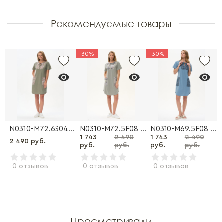
Рекомендуемые товары
-30%
-30%
5S03 Платье
N0310-M72.6S04 Платье
N0310-M72.5F08 Платье
N0310-M69.5F08 Платье
1 743
2 490
1 743
2 490
2 490 руб.
руб.
руб.
руб.
руб.
0 отзывов
0 отзывов
0 отзывов
Просматривали