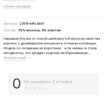
Обмен и возврат
Артикул:
L1010-A90.6S01
Состав:
92% вискоза, 8% эластан
Нарядная блузка из тонкой шелковистой вискозы качества
вортекс c дизайнерским рисунком в оттенках коллекции.
Модель со складками на воротнике - а-ля «апаш» в стиле
пятидесятых, что придает изделию необыкновенную
женственность. Рукава с заниженной проймой длиной 3/4.
Показать ещё
Рост модели 175 см
0
На основании 0 отзывов