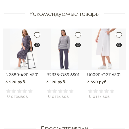
Рекомендуемые товары
-O90.3S08 Брюки
N2580-A90.6S01 Платье
B2335-O59.6S01 Брюки
U0090-O27.6S01 Юбка
3 290 руб.
3 190 руб.
3 590 руб.
0 отзывов
0 отзывов
0 отзывов
Просматривали