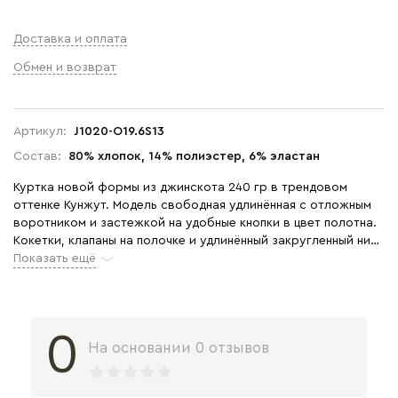
Доставка и оплата
Обмен и возврат
Артикул:
J1020-O19.6S13
Состав:
80% хлопок, 14% полиэстер, 6% эластан
Куртка новой формы из джинскота 240 гр в трендовом
оттенке Кунжут. Модель свободная удлинённая с отложным
воротником и застежкой на удобные кнопки в цвет полотна.
Кокетки, клапаны на полочке и удлинённый закругленный низ
спинки придают модели современный характер. Рукава
Показать ещё
длиной 7/8 с отворачивающимися манжетами. Комфортная
модель для офиса, отдыха и прогулок летними вечерами.
Рост модели 175 см.
0
На основании 0 отзывов