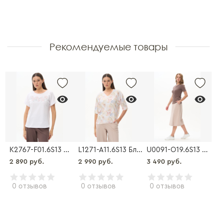
Рекомендуемые товары
ка
K2767-F01.6S13 Футболка
L1271-A11.6S13 Блузка
U0091-O19.6S13 Юбка
2 890 руб.
2 990 руб.
3 490 руб.
0 отзывов
0 отзывов
0 отзывов