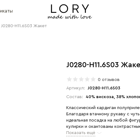
икаты
J0280-H11.6S03 Жакет
J0280-H11.6S03 Жак
0 отзывов
Артикул:
J0280-H11.6S03
Состав:
40% вискоза, 38% хлопо
Классический кардиган полуприле
Благодаря втачному рукаву с чут
идеальная посадка на любой фигу
кулирки и окантованы контрастным полотном. Невидимые внутренние
Показать ещё
модели. Рост модели 175 см