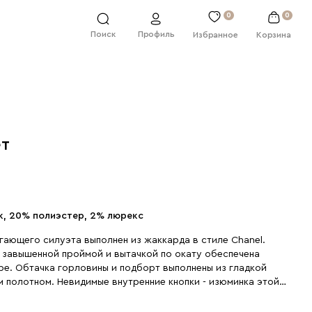
0
0
Профиль
Поиск
Избранное
Корзина
ет
к, 20% полиэстер, 2% люрекс
гающего силуэта выполнен из жаккарда в стиле Chanel.
ь завышенной проймой и вытачкой по окату обеспечена
ре. Обтачка горловины и подборт выполнены из гладкой
 кнопки - изюминка этой