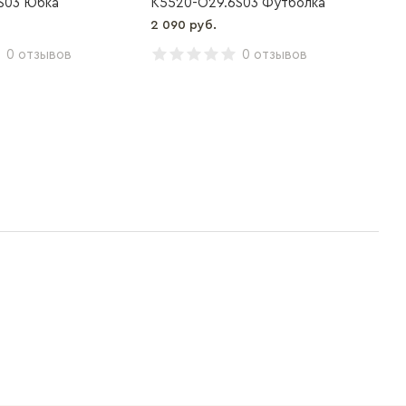
S03 Юбка
K5520-O29.6S03 Футболка
B2
2 090 руб.
3 9
0 отзывов
0 отзывов