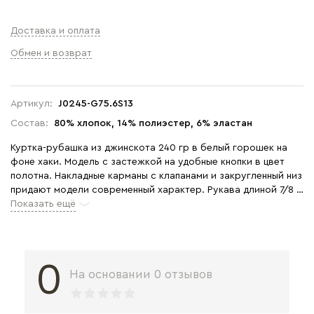
Доставка и оплата
Обмен и возврат
Артикул:
J0245-G75.6S13
Состав:
80% хлопок, 14% полиэстер, 6% эластан
Куртка-рубашка из джинскота 240 гр в белый горошек на
фоне хаки. Модель с застежкой на удобные кнопки в цвет
полотна. Накладные карманы с клапанами и закругленный низ
придают модели современный характер. Рукава длиной 7/8 с
отворачивающимися манжетами. Комфортное решение для
Показать ещё
прогулок летними вечерами. Идеальный компаньон к куртке -
однотонные брюки в оттенке Хаки. Рост модели 175 см.
0
На основании 0 отзывов