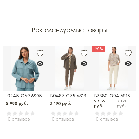
Рекомендуемые товары
-20%
3S18 Блузка
J0245-O69.6S05 Куртка
B0487-O75.6S13 Брюки
B3380-O04.6S13 Брюки
2 552
3 190
5 990 руб.
3 190 руб.
руб.
руб.
0 отзывов
0 отзывов
0 отзывов