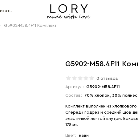
икаты
G5902-M58.4F11 Комплект
G5902-M58.4F11 Ком
0 отзывов
Артикул:
G5902-M58.4F11
Состав:
70% хлопок, 30% полиэс
Комплект выполнен из хлопкового
Спереди подрез и средний шов де
эластичной лентой внутри. Боковые швы ш
178см.
Цвет:
нави