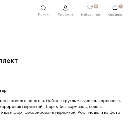
0
0
Профиль
Поиск
Избранное
Корзина
плект
тер
 меланжевого полотна. Майка с круглым вырезом горловины.
корирован мережкой. Шорты без карманов, пояс с
орт декорированы мережкой. Рост модели на фото