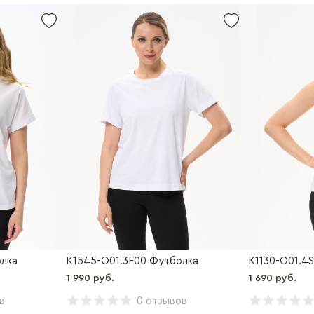
олка
K1545-O01.3F00 Футболка
K1130-O01.4
1 990 руб.
1 690 руб.
в
0 отзывов