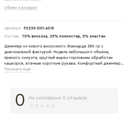
Обмен и возврат
Артикул:
F2230-D01.6S15
Состав:
70% вискоза, 25% полиэстер, 5% эластан
Джемпер из нового вискозного Жаккарда 380 гр с
диагональной фактурой. Модель небольшого объёма,
прямого силуэта, круглый вырез горловины обработан
кашкорсе, втачные короткие рукава. Комфортный джемпер
для весенне-летнего сезона, благодаря плотному полотну и
Показать ещё
красивой фактуре выглядит эстетично, подходит для офиса
и города. Рост модели 175 см.
0
На основании 0 отзывов