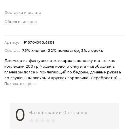
Доставка и оплата
Обмен и возврат
Артикул:
F1570-D90.6S01
Состав:
75% хлопок, 22% полиэстер, 3% люрекс
Джемпер из фактурного жаккарда в полоску в оттенках
коллекции 200 гр Модель нового силуэта - свободный в
плечевом поясе и прилегающий по бедрам, длинные рукава
со спущенным плечом и круглая горловина. Серебристый
люрекс в составе полотна придает эксклюзивный вид
Показать ещё
изделию. Рост модели 175 см.
0
На основании 0 отзывов