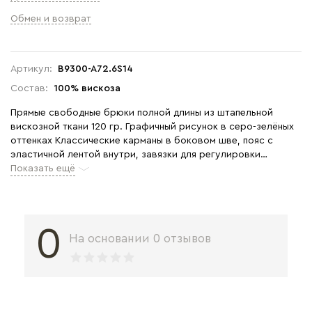
Обмен и возврат
Артикул:
B9300-A72.6S14
Состав:
100% вискоза
Прямые свободные брюки полной длины из штапельной
вискозной ткани 120 гр. Графичный рисунок в серо-зелёных
оттенках Классические карманы в боковом шве, пояс с
эластичной лентой внутри, завязки для регулировки
посадки. Комфортная, лёгкая модель на жаркие дни. В
Показать ещё
комплекте с рубашкой из той же ткани создается идеальное
сочетание комфорта и элегантности. Рост модели 175 см.
0
На основании 0 отзывов