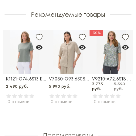
Рекомендуемые товары
-30%
04-O72.5S13 Брюки
K1121-O74.6S13 Блузка
V7080-O93.6S08 Рубашка
V9210-A72.6S18 Блузка
3 773
5 390
2 490 руб.
5 990 руб.
руб.
руб.
0 отзывов
0 отзывов
0 отзывов
Просматривали