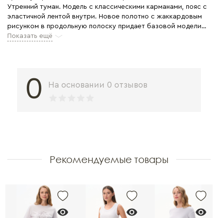
Утренний туман. Модель с классическими карманами, пояс с
эластичной лентой внутри. Новое полотно с жаккардовым
рисунком в продольную полоску придает базовой модели
брюк новое звучание. Рост модели 175 см
Показать ещё
0
На основании 0 отзывов
Рекомендуемые товары