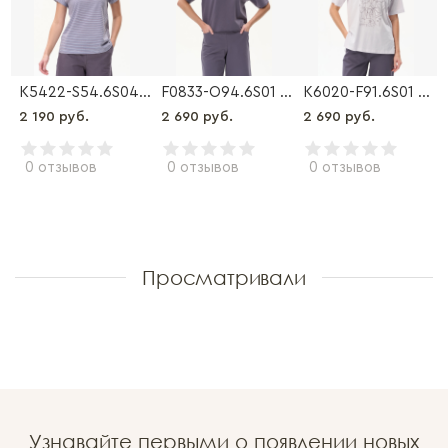
Куртка
K5422-S54.6S04 Футболка
F0833-O94.6S01 Джемпер
K6020-F91.6S01 Футболка
2 190 руб.
2 690 руб.
2 690 руб.
0 отзывов
0 отзывов
0 отзывов
Просматривали
Узнавайте первыми о появлении новых