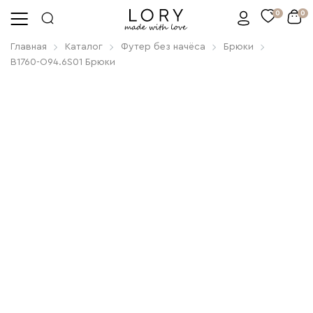
0
0
Главная
Каталог
Футер без начёса
Брюки
B1760-O94.6S01 Брюки