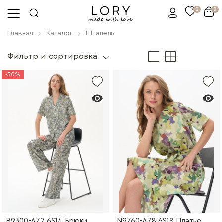
0
0
Главная
Каталог
Штапель
Фильтр и сортировка
-30%
B9300-A72.6S14 Брюки
N9760-A78.6S18 Платье