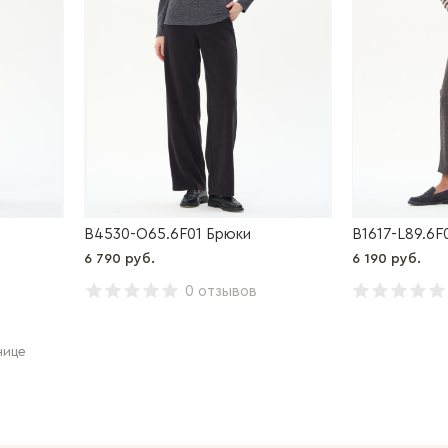
B4530-O65.6F01 Брюки
B1617-L89.6F
6 790 руб.
6 190 руб.
0 отзывов
нице