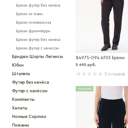
Брюки футер без начёса
Брюки из ткани
Брюки поливискоза
Брюки френчтерри
Брюки футер без начеса
Брюки футер с начесом
Бриджи Шорты Легинсы
B4975-O94.6F03 Брюки
5 690 руб.
Юбки
Штапель
0 отзывов
Футер без начёса
новинка
Футер с начёсом
Комплекты
Халаты
Ночные Сорочки
Пижамы