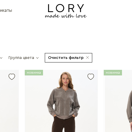
икаты
Группа цвета
Очистить фильтр
новинка
новинка