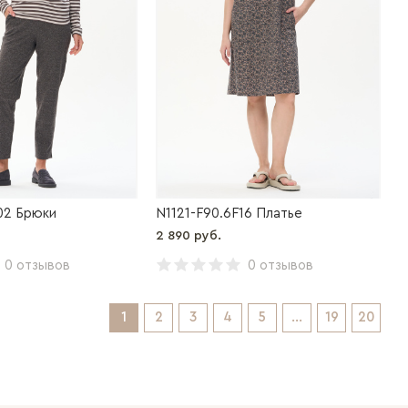
02 Брюки
N1121-F90.6F16 Платье
2 890 руб.
0 отзывов
0 отзывов
1
2
3
4
5
...
19
20