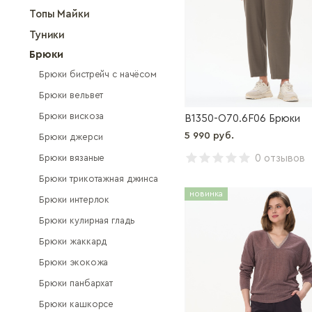
Топы Майки
Туники
Брюки
Брюки бистрейч с начёсом
Брюки вельвет
Брюки вискоза
B1350-O70.6F06 Брюки
5 990 руб.
Брюки джерси
Брюки вязаные
0 отзывов
Брюки трикотажная джинса
новинка
Брюки интерлок
Брюки кулирная гладь
Брюки жаккард
Брюки экокожа
Брюки панбархат
Брюки кашкорсе