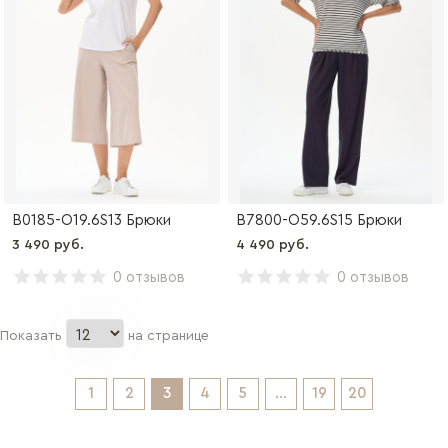
B0185-O19.6S13 Брюки
B7800-O59.6S15 Брюки
3 490 руб.
4 490 руб.
0 отзывов
0 отзывов
Показать
на странице
1
2
3
4
5
...
19
20