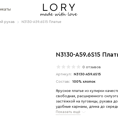
икаты
ий рукав
N3130-A59.6S15 Платье
N3130-A59.6S15 Плат
0 отзывов
Артикул:
N3130-A59.6S15
Состав:
100% хлопок
Ярусное платье из кулирки качест
свободная, расширенного силуэта
застёжкой на пуговицы, рукава до
удобные карманы, длина до серед
города, дома и отдыха. Рост моде
Показать ещё