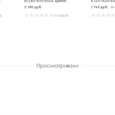
е
B1280-A59.6S04 Брюки
K1351-A59.6S
2 190 руб.
1 743 руб.
2 
в
0 отзывов
Просматривали