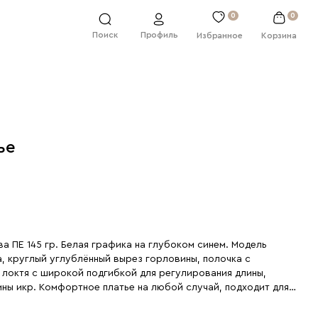
0
0
Профиль
Поиск
Избранное
Корзина
ье
ва ПЕ 145 гр. Белая графика на глубоком синем. Модель
, круглый углублённый вырез горловины, полочка с
 локтя с широкой подгибкой для регулирования длины,
ины икр. Комфортное платье на любой случай, подходит для
ли 175 см