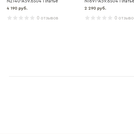
N2140-A59.6S04 Платье
N1691-A59.6S04 Плать
4 190 руб.
2 290 руб.
0 отзывов
0 отзыво