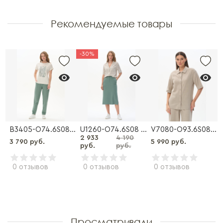
Рекомендуемые товары
-30%
C19.3S00 Брюки
B3405-O74.6S08 Брюки
U1260-O74.6S08 Юбка
V7080-O93.6S08 Рубашка
2 933
4 190
3 790 руб.
5 990 руб.
руб.
руб.
0 отзывов
0 отзывов
0 отзывов
Просматривали