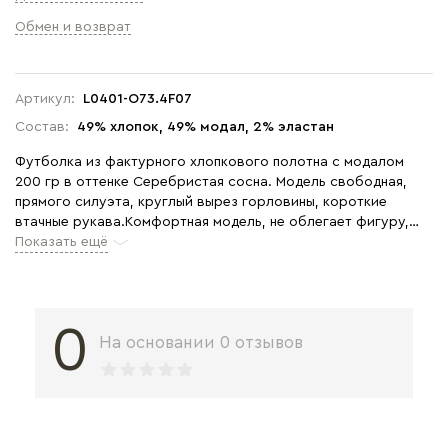
Обмен и возврат
Артикул:
L0401-O73.4F07
Состав:
49% хлопок, 49% модал, 2% эластан
Футболка из фактурного хлопкового полотна с модалом
200 гр в оттенке Серебристая сосна. Модель свободная,
прямого силуэта, круглый вырез горловины, короткие
втачные рукава.Комфортная модель, не облегает фигуру,
Показать ещё
приятная к телу. Рост модели 175 см.
0
На основании 0 отзывов