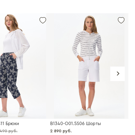
-2
S11 Брюки
B1340-O01.5S06 Шорты
N0
490 руб.
2 890 руб.
2 7