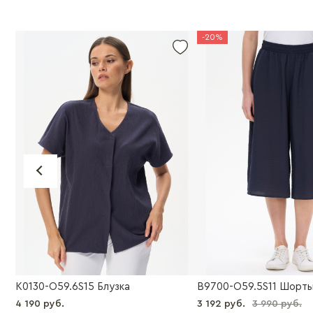
-20%
K0130-O59.6S15 Блузка
B9700-O59.5S11 Шорт
4 190 руб.
3 192 руб.
3 990 руб.