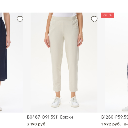
-20%
ы
B0487-O91.5S11 Брюки
B1280-P59.5
3 190 руб.
1 992 руб.
2 