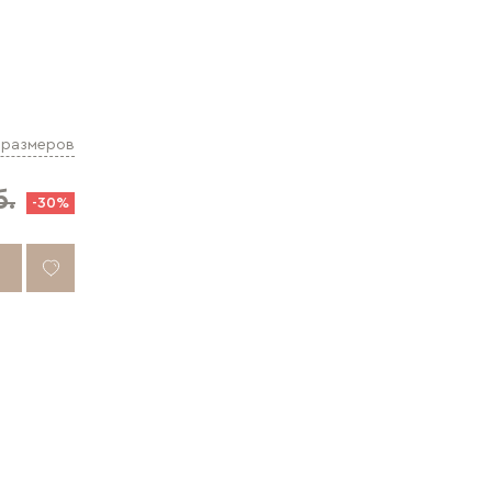
 размеров
б.
-30%