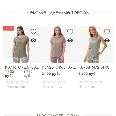
Рекомендуемые товары
-20%
01.3S02 Футболка
K0736-O72.5F08 Футболка
K5428-O19.5F03 Футболка
K0738-M72.5F08 Футболка
1 432
1 790
2 190 руб.
1 490 руб.
руб.
руб.
0 отзывов
0 отзывов
0 отзывов
Просматривали