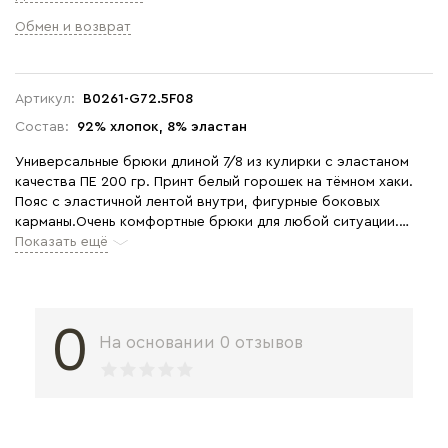
Обмен и возврат
Артикул:
B0261-G72.5F08
Состав:
92% хлопок, 8% эластан
Универсальные брюки длиной 7/8 из кулирки с эластаном
качества ПЕ 200 гр. Принт белый горошек на тёмном хаки.
Пояс с эластичной лентой внутри, фигурные боковых
карманы.Очень комфортные брюки для любой ситуации.
Рост модели 175 см.
Показать ещё
0
На основании 0 отзывов