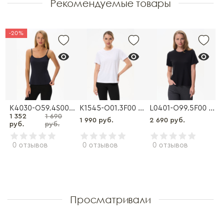
Рекомендуемые товары
-20%
59.2F02 Футболка
K4030-O59.4S00 Майка
K1545-O01.3F00 Футболка
L0401-O99.5F00 Футболка
1 352
1 690
1 990 руб.
2 690 руб.
руб.
руб.
0 отзывов
0 отзывов
0 отзывов
Просматривали