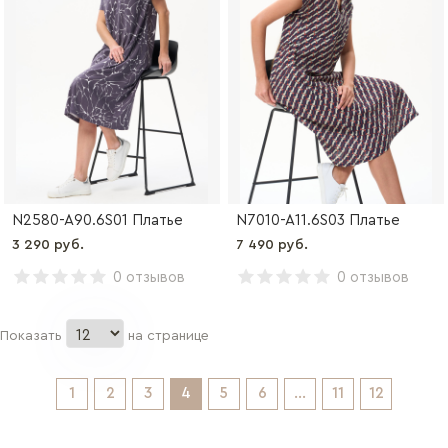
N2580-A90.6S01 Платье
N7010-A11.6S03 Платье
3 290 руб.
7 490 руб.
0 отзывов
0 отзывов
Показать
на странице
1
2
3
4
5
6
...
11
12