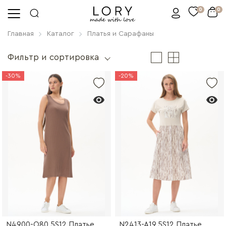
0
0
Главная
Каталог
Платья и Сарафаны
Фильтр и сортировка
-30%
-20%
N4900-O80.5S12 Платье
N2413-A19.5S12 Платье