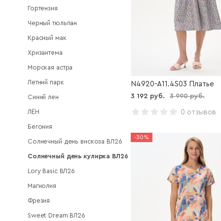
Гортензия
Черный тюльпан
Красный мак
Хризантема
Морская астра
Летний парк
N4920-A11.4S03 Платье
3 192 руб.
3 990 руб.
Синий лен
ЛЁН
0 отзывов
Бегония
-30%
Солнечный день вискоза ВЛ26
Солнечный день кулирка ВЛ26
Lory Basic ВЛ26
Магнолия
Фрезия
Sweet Dream ВЛ26