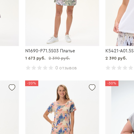
N1690-P71.5S03 Платье
K5421-A01.5
1 673 руб.
2 390 руб.
2 390 руб.
0 отзывов
-20%
-30%