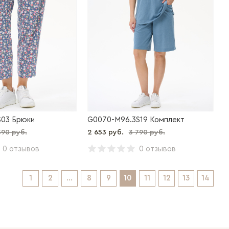
S03 Брюки
G0070-M96.3S19 Комплект
390 руб.
2 653 руб.
3 790 руб.
0 отзывов
0 отзывов
1
2
...
8
9
10
11
12
13
14